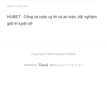
2024.11.06 07:05
HUBET - Cổng cá cược uy tín và an toàn, trải nghiệm
giải trí tuyệt vời
Copyright ©
2026
hubetus's Ownd
.
Powered by
無料でホームページをつくろう
AmebaOwnd
フォロー